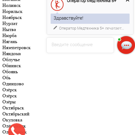
Оператор Медтехника 5+
Нолинск
Норильск
Ноябрьск
Здравствуйте!
Нурлат
Оператор Медтехника 5+
печатает...
Нытва
Нюрба
Нягань
Введите сообщение
Нязепетровск
Няндома
Облучье
Обнинск
Обоянь
Обь
Одинцово
Озёрск
Озёрск
Озёры
Октябрьск
Октябрьский
Окуловка
Олёкминск
Оленегорск