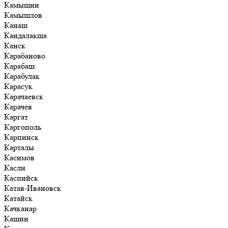
Камышин
Камышлов
Канаш
Кандалакша
Канск
Карабаново
Карабаш
Карабулак
Карасук
Карачаевск
Карачев
Каргат
Каргополь
Карпинск
Карталы
Касимов
Касли
Каспийск
Катав-Ивановск
Катайск
Качканар
Кашин