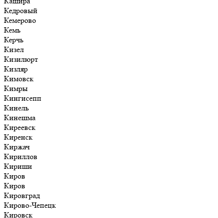
Кашира
Кедровый
Кемерово
Кемь
Керчь
Кизел
Кизилюрт
Кизляр
Кимовск
Кимры
Кингисепп
Кинель
Кинешма
Киреевск
Киренск
Киржач
Кириллов
Кириши
Киров
Киров
Кировград
Кирово-Чепецк
Кировск