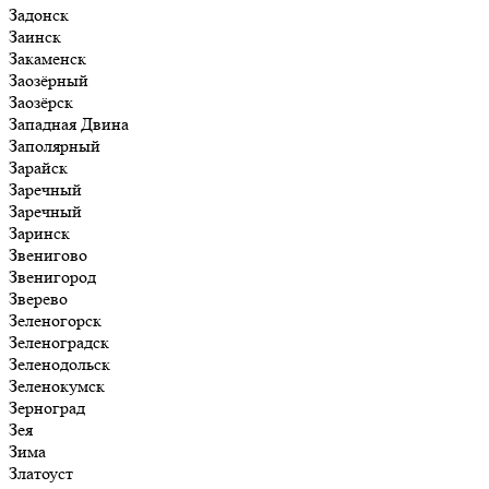
Задонск
Заинск
Закаменск
Заозёрный
Заозёрск
Западная Двина
Заполярный
Зарайск
Заречный
Заречный
Заринск
Звенигово
Звенигород
Зверево
Зеленогорск
Зеленоградск
Зеленодольск
Зеленокумск
Зерноград
Зея
Зима
Златоуст