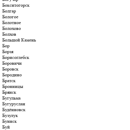
Бокситогорск
Болгар
Бологое
Болотное
Болохово
Болхов
Большой Камень
Бор
Борзя
Борисоглебск
Боровичи
Боровск
Бородино
Братск
Бронницы
Брянск
Бугульма
Бугуруслан
Будённовск
Бузулук
Буинск
Буй