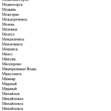
Медногорск
Медынь
Межгорье
Междуреченск
Мезень
Меленки
Мелеуз
Менделеевск
Мензелинск
Мещовск
Миасс
Микунь
Миллерово
Минеральные Воды
Минусинск
Миньяр
Мирный
Мирный
Михайлов
Михайловка
Михайловск
Михайловск