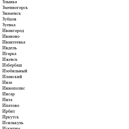
Злынка
Змеиногорск
Знаменск
Зубцов
Зуевка
Ивангород
Иваново
Ивантеевка
Ивдель
Игарка
Ижевск
Избербаш
Изобильный
Иланский
Инза
Иннополис
Инсар
Инта
Ипатово
Ирбит
Иркутск
Исилькуль
Искитим