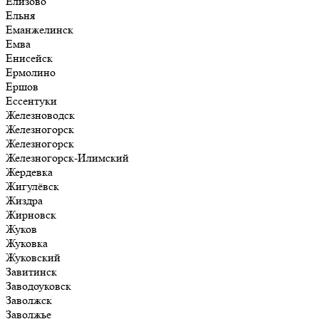
Елизово
Ельня
Еманжелинск
Емва
Енисейск
Ермолино
Ершов
Ессентуки
Железноводск
Железногорск
Железногорск
Железногорск-Илимский
Жердевка
Жигулёвск
Жиздра
Жирновск
Жуков
Жуковка
Жуковский
Завитинск
Заводоуковск
Заволжск
Заволжье