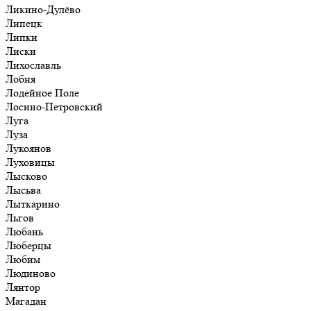
Ликино-Дулёво
Липецк
Липки
Лиски
Лихославль
Лобня
Лодейное Поле
Лосино-Петровский
Луга
Луза
Лукоянов
Луховицы
Лысково
Лысьва
Лыткарино
Льгов
Любань
Люберцы
Любим
Людиново
Лянтор
Магадан