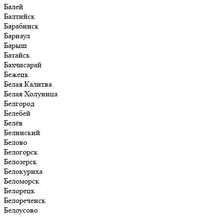
Балей
Балтийск
Барабинск
Барнаул
Барыш
Батайск
Бахчисарай
Бежецк
Белая Калитва
Белая Холуница
Белгород
Белебей
Белёв
Белинский
Белово
Белогорск
Белозерск
Белокуриха
Беломорск
Белорецк
Белореченск
Белоусово