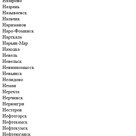
Назарово
Назрань
Называевск
Нальчик
Нариманов
Наро-Фоминск
Нарткала
Нарьян-Мар
Находка
Невель
Невельск
Невинномысск
Невьянск
Нелидово
Неман
Нерехта
Нерчинск
Нерюнгри
Нестеров
Нефтегорск
Нефтекамск
Нефтекумск
Нефтеюганск