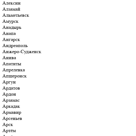
Алексин
Алзамай
Альметьевск
Амурск
Анадырь
Анапа
Ангарск
Андреаполь
Анжеро-Судженск
Анива
Апатиты
Апрелевка
Апшеронск
Аргун
Ардатов
Ардон
Арзамас
Аркадак
Армавир
Арсеньев
Арск
Артём