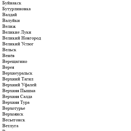
Буйнакск
Бутурлиновка
Валдай
Валуйки
Велиж
Великие Луки
Великий Новгород
Великий Устюг
Вельск
Венёв
Верещагино
Верея
Верхнеуральск
Верхний Тагил
Верхний Уфалей
Верхняя Пышма
Верхняя Салда
Верхняя Тура
Верхотурье
Верхоянск
Весьегонск
Ветлуга