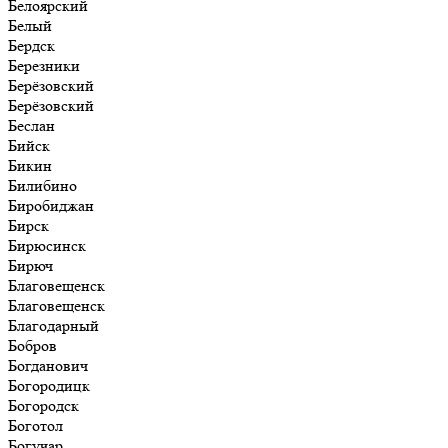
Белоярский
Белый
Бердск
Березники
Берёзовский
Берёзовский
Беслан
Бийск
Бикин
Билибино
Биробиджан
Бирск
Бирюсинск
Бирюч
Благовещенск
Благовещенск
Благодарный
Бобров
Богданович
Богородицк
Богородск
Боготол
Богучар