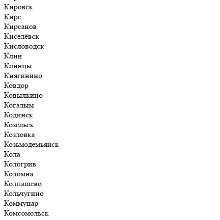
Кировск
Кирс
Кирсанов
Киселёвск
Кисловодск
Клин
Клинцы
Княгинино
Ковдор
Ковылкино
Когалым
Кодинск
Козельск
Козловка
Козьмодемьянск
Кола
Кологрив
Коломна
Колпашево
Кольчугино
Коммунар
Комсомольск