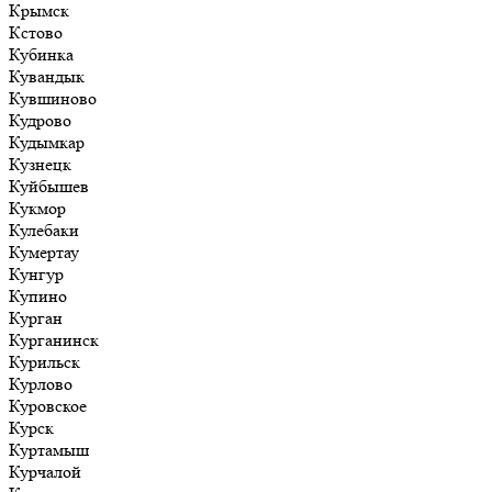
Крымск
Кстово
Кубинка
Кувандык
Кувшиново
Кудрово
Кудымкар
Кузнецк
Куйбышев
Кукмор
Кулебаки
Кумертау
Кунгур
Купино
Курган
Курганинск
Курильск
Курлово
Куровское
Курск
Куртамыш
Курчалой