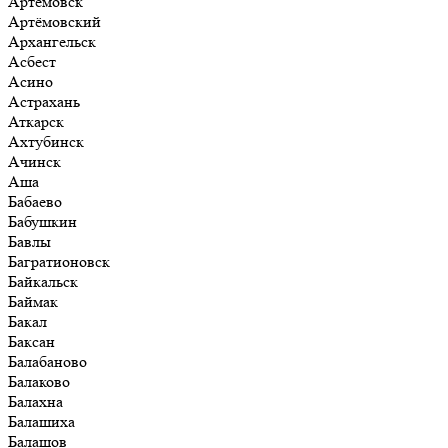
Артёмовск
Артёмовский
Архангельск
Асбест
Асино
Астрахань
Аткарск
Ахтубинск
Ачинск
Аша
Бабаево
Бабушкин
Бавлы
Багратионовск
Байкальск
Баймак
Бакал
Баксан
Балабаново
Балаково
Балахна
Балашиха
Балашов