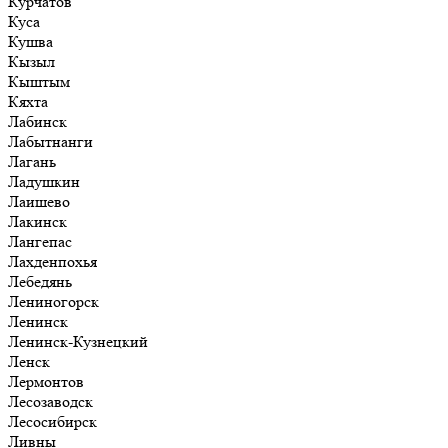
Курчатов
Куса
Кушва
Кызыл
Кыштым
Кяхта
Лабинск
Лабытнанги
Лагань
Ладушкин
Лаишево
Лакинск
Лангепас
Лахденпохья
Лебедянь
Лениногорск
Ленинск
Ленинск-Кузнецкий
Ленск
Лермонтов
Лесозаводск
Лесосибирск
Ливны