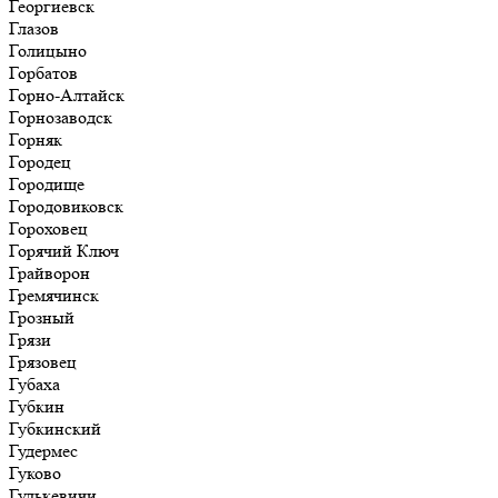
Георгиевск
Глазов
Голицыно
Горбатов
Горно-Алтайск
Горнозаводск
Горняк
Городец
Городище
Городовиковск
Гороховец
Горячий Ключ
Грайворон
Гремячинск
Грозный
Грязи
Грязовец
Губаха
Губкин
Губкинский
Гудермес
Гуково
Гулькевичи