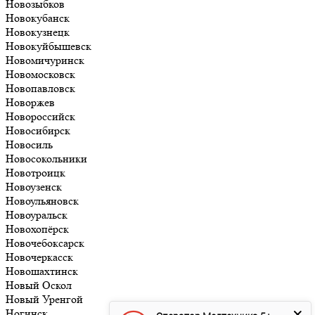
Новозыбков
Новокубанск
Новокузнецк
Новокуйбышевск
Новомичуринск
Новомосковск
Новопавловск
Новоржев
Новороссийск
Новосибирск
Новосиль
Новосокольники
Новотроицк
Новоузенск
Новоульяновск
Новоуральск
Новохопёрск
Новочебоксарск
Новочеркасск
Новошахтинск
Новый Оскол
Новый Уренгой
Ногинск