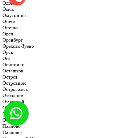
Олонец
Омск
Омутнинск
Онега
Опочка
Орёл
Оренбург
Орехово-Зуево
Орск
Оса
Осинники
Осташков
Остров
Островной
Острогожск
Отрадное
Отрадный
Оха
Оханск
Очёр
Павлово
Павловск