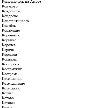
Комсомольск-на-Амуре
Конаково
Кондопога
Кондрово
Константиновск
Копейск
Кораблино
Кореновск
Коркино
Королёв
Короча
Корсаков
Коряжма
Костерёво
Костомукша
Кострома
Котельники
Котельниково
Котельнич
Котлас
Котово
Котовск
Кохма