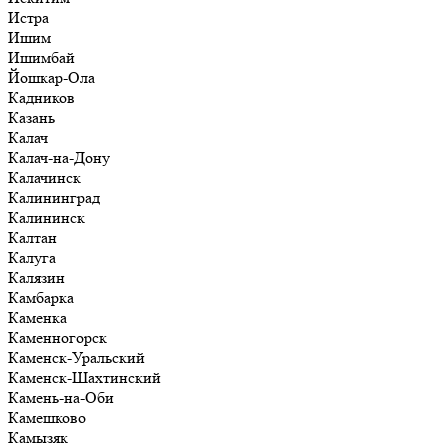
Истра
Ишим
Ишимбай
Йошкар-Ола
Кадников
Казань
Калач
Калач-на-Дону
Калачинск
Калининград
Калининск
Калтан
Калуга
Калязин
Камбарка
Каменка
Каменногорск
Каменск-Уральский
Каменск-Шахтинский
Камень-на-Оби
Камешково
Камызяк