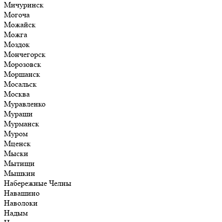
Мичуринск
Могоча
Можайск
Можга
Моздок
Мончегорск
Морозовск
Моршанск
Мосальск
Москва
Муравленко
Мураши
Мурманск
Муром
Мценск
Мыски
Мытищи
Мышкин
Набережные Челны
Навашино
Наволоки
Надым