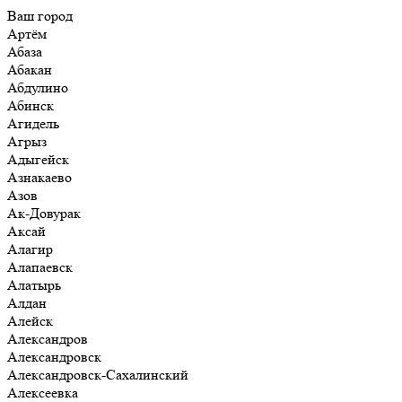
Ваш город
Артём
Абаза
Абакан
Абдулино
Абинск
Агидель
Агрыз
Адыгейск
Азнакаево
Азов
Ак-Довурак
Аксай
Алагир
Алапаевск
Алатырь
Алдан
Алейск
Александров
Александровск
Александровск-Сахалинский
Алексеевка