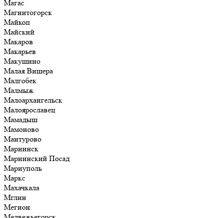
Магас
Магнитогорск
Майкоп
Майский
Макаров
Макарьев
Макушино
Малая Вишера
Малгобек
Малмыж
Малоархангельск
Малоярославец
Мамадыш
Мамоново
Мантурово
Мариинск
Мариинский Посад
Мариуполь
Маркс
Махачкала
Мглин
Мегион
Медвежьегорск