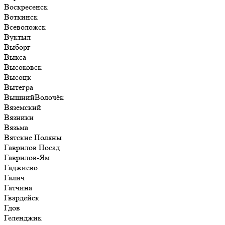
Воскресенск
Воткинск
Всеволожск
Вуктыл
Выборг
Выкса
Высоковск
Высоцк
Вытегра
ВышнийВолочёк
Вяземский
Вязники
Вязьма
Вятские Поляны
Гаврилов Посад
Гаврилов-Ям
Гаджиево
Галич
Гатчина
Гвардейск
Гдов
Геленджик