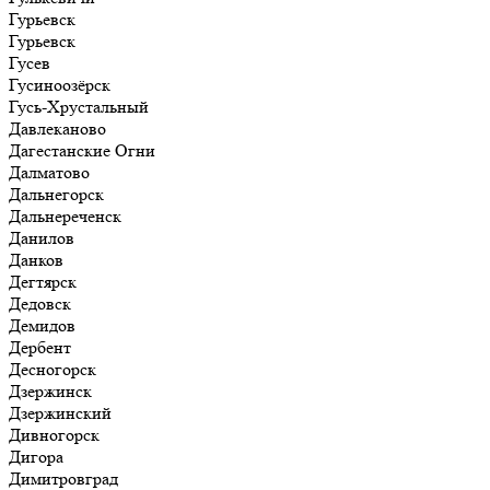
Гурьевск
Гурьевск
Гусев
Гусиноозёрск
Гусь-Хрустальный
Давлеканово
Дагестанские Огни
Далматово
Дальнегорск
Дальнереченск
Данилов
Данков
Дегтярск
Дедовск
Демидов
Дербент
Десногорск
Дзержинск
Дзержинский
Дивногорск
Дигора
Димитровград