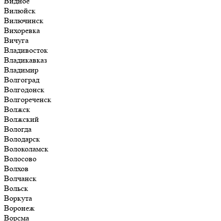
Видное
Вилюйск
Вилючинск
Вихоревка
Вичуга
Владивосток
Владикавказ
Владимир
Волгоград
Волгодонск
Волгореченск
Волжск
Волжский
Вологда
Володарск
Волоколамск
Волосово
Волхов
Волчанск
Вольск
Воркута
Воронеж
Ворсма