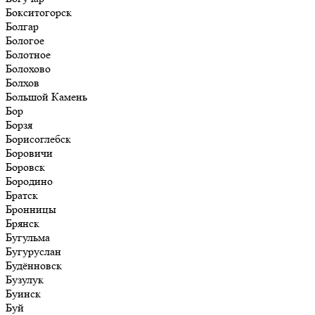
Бокситогорск
Болгар
Бологое
Болотное
Болохово
Болхов
Большой Камень
Бор
Борзя
Борисоглебск
Боровичи
Боровск
Бородино
Братск
Бронницы
Брянск
Бугульма
Бугуруслан
Будённовск
Бузулук
Буинск
Буй