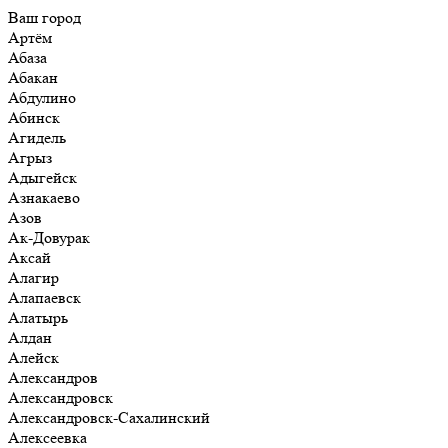
Ваш город
Артём
Абаза
Абакан
Абдулино
Абинск
Агидель
Агрыз
Адыгейск
Азнакаево
Азов
Ак-Довурак
Аксай
Алагир
Алапаевск
Алатырь
Алдан
Алейск
Александров
Александровск
Александровск-Сахалинский
Алексеевка