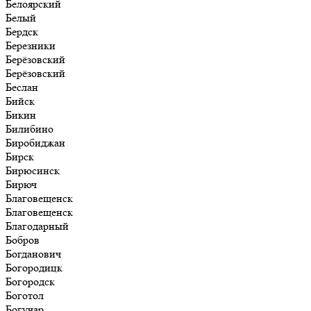
Белоярский
Белый
Бердск
Березники
Берёзовский
Берёзовский
Беслан
Бийск
Бикин
Билибино
Биробиджан
Бирск
Бирюсинск
Бирюч
Благовещенск
Благовещенск
Благодарный
Бобров
Богданович
Богородицк
Богородск
Боготол
Богучар