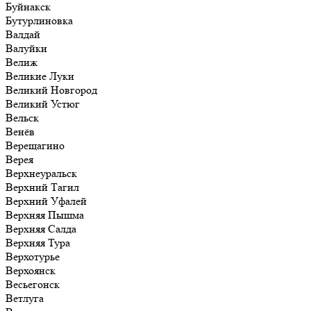
Буйнакск
Бутурлиновка
Валдай
Валуйки
Велиж
Великие Луки
Великий Новгород
Великий Устюг
Вельск
Венёв
Верещагино
Верея
Верхнеуральск
Верхний Тагил
Верхний Уфалей
Верхняя Пышма
Верхняя Салда
Верхняя Тура
Верхотурье
Верхоянск
Весьегонск
Ветлуга