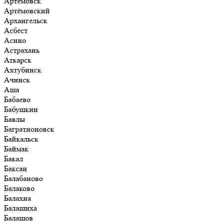
Артёмовск
Артёмовский
Архангельск
Асбест
Асино
Астрахань
Аткарск
Ахтубинск
Ачинск
Аша
Бабаево
Бабушкин
Бавлы
Багратионовск
Байкальск
Баймак
Бакал
Баксан
Балабаново
Балаково
Балахна
Балашиха
Балашов