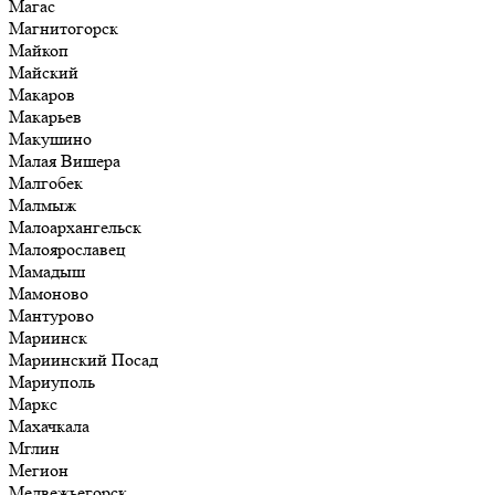
Магас
Магнитогорск
Майкоп
Майский
Макаров
Макарьев
Макушино
Малая Вишера
Малгобек
Малмыж
Малоархангельск
Малоярославец
Мамадыш
Мамоново
Мантурово
Мариинск
Мариинский Посад
Мариуполь
Маркс
Махачкала
Мглин
Мегион
Медвежьегорск