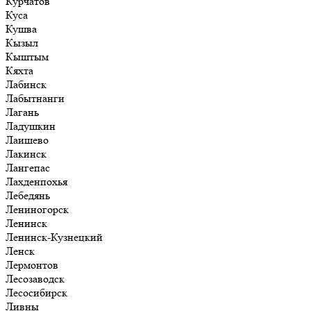
Курчатов
Куса
Кушва
Кызыл
Кыштым
Кяхта
Лабинск
Лабытнанги
Лагань
Ладушкин
Лаишево
Лакинск
Лангепас
Лахденпохья
Лебедянь
Лениногорск
Ленинск
Ленинск-Кузнецкий
Ленск
Лермонтов
Лесозаводск
Лесосибирск
Ливны