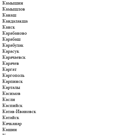
Камышин
Камышлов
Канаш
Кандалакша
Канск
Карабаново
Карабаш
Карабулак
Карасук
Карачаевск
Карачев
Каргат
Каргополь
Карпинск
Карталы
Касимов
Касли
Каспийск
Катав-Ивановск
Катайск
Качканар
Кашин