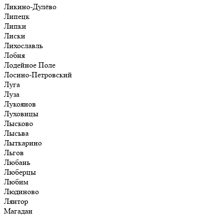
Ликино-Дулёво
Липецк
Липки
Лиски
Лихославль
Лобня
Лодейное Поле
Лосино-Петровский
Луга
Луза
Лукоянов
Луховицы
Лысково
Лысьва
Лыткарино
Льгов
Любань
Люберцы
Любим
Людиново
Лянтор
Магадан