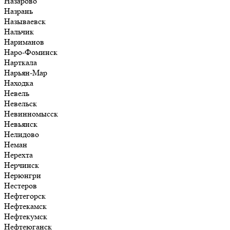
Назарово
Назрань
Называевск
Нальчик
Нариманов
Наро-Фоминск
Нарткала
Нарьян-Мар
Находка
Невель
Невельск
Невинномысск
Невьянск
Нелидово
Неман
Нерехта
Нерчинск
Нерюнгри
Нестеров
Нефтегорск
Нефтекамск
Нефтекумск
Нефтеюганск