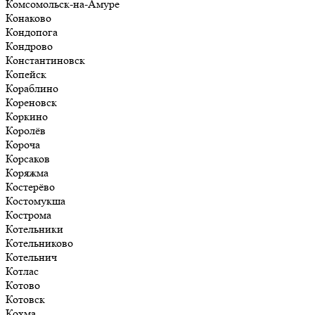
Комсомольск-на-Амуре
Конаково
Кондопога
Кондрово
Константиновск
Копейск
Кораблино
Кореновск
Коркино
Королёв
Короча
Корсаков
Коряжма
Костерёво
Костомукша
Кострома
Котельники
Котельниково
Котельнич
Котлас
Котово
Котовск
Кохма