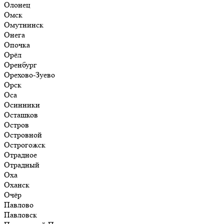
Олонец
Омск
Омутнинск
Онега
Опочка
Орёл
Оренбург
Орехово-Зуево
Орск
Оса
Осинники
Осташков
Остров
Островной
Острогожск
Отрадное
Отрадный
Оха
Оханск
Очёр
Павлово
Павловск