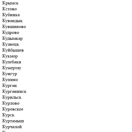
Крымск
Кстово
Кубинка
Кувандык
Кувшиново
Кудрово
Кудымкар
Кузнецк
Куйбышев
Кукмор
Кулебаки
Кумертау
Кунгур
Купино
Курган
Курганинск
Курильск
Курлово
Куровское
Курск
Куртамыш
Курчалой