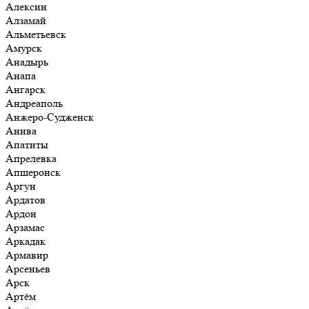
Алексин
Алзамай
Альметьевск
Амурск
Анадырь
Анапа
Ангарск
Андреаполь
Анжеро-Судженск
Анива
Апатиты
Апрелевка
Апшеронск
Аргун
Ардатов
Ардон
Арзамас
Аркадак
Армавир
Арсеньев
Арск
Артём