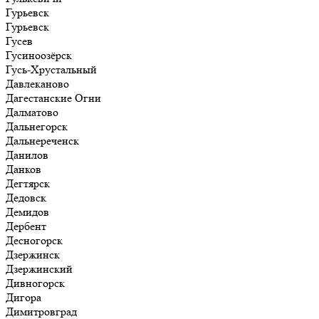
Гурьевск
Гурьевск
Гусев
Гусиноозёрск
Гусь-Хрустальный
Давлеканово
Дагестанские Огни
Далматово
Дальнегорск
Дальнереченск
Данилов
Данков
Дегтярск
Дедовск
Демидов
Дербент
Десногорск
Дзержинск
Дзержинский
Дивногорск
Дигора
Димитровград