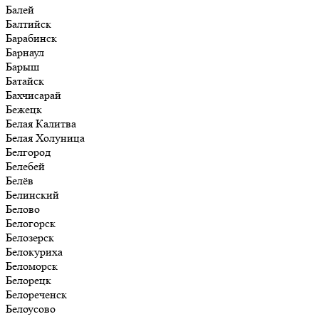
Балей
Балтийск
Барабинск
Барнаул
Барыш
Батайск
Бахчисарай
Бежецк
Белая Калитва
Белая Холуница
Белгород
Белебей
Белёв
Белинский
Белово
Белогорск
Белозерск
Белокуриха
Беломорск
Белорецк
Белореченск
Белоусово