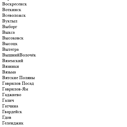
Воскресенск
Воткинск
Всеволожск
Вуктыл
Выборг
Выкса
Высоковск
Высоцк
Вытегра
ВышнийВолочёк
Вяземский
Вязники
Вязьма
Вятские Поляны
Гаврилов Посад
Гаврилов-Ям
Гаджиево
Галич
Гатчина
Гвардейск
Гдов
Геленджик