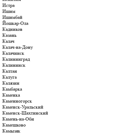
Истра
Ишим
Ишимбай
Йошкар-Ола
Кадников
Казань
Калач
Калач-на-Дону
Калачинск
Калининград
Калининск
Калтан
Калуга
Калязин
Камбарка
Каменка
Каменногорск
Каменск-Уральский
Каменск-Шахтинский
Камень-на-Оби
Камешково
Камызяк