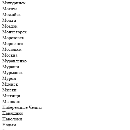
Мичуринск
Могоча
Можайск
Можга
Моздок
Мончегорск
Морозовск
Моршанск
Мосальск
Москва
Муравленко
Мураши
Мурманск
Муром
Мценск
Мыски
Мытищи
Мышкин
Набережные Челны
Навашино
Наволоки
Надым