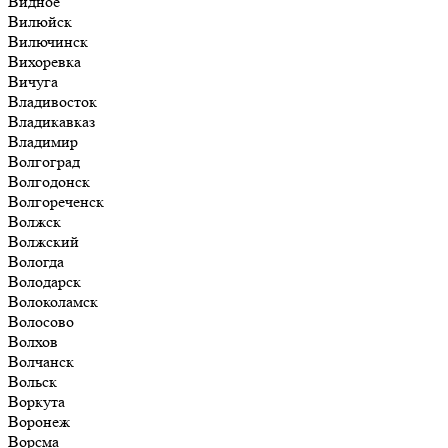
Видное
Вилюйск
Вилючинск
Вихоревка
Вичуга
Владивосток
Владикавказ
Владимир
Волгоград
Волгодонск
Волгореченск
Волжск
Волжский
Вологда
Володарск
Волоколамск
Волосово
Волхов
Волчанск
Вольск
Воркута
Воронеж
Ворсма