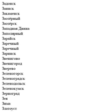
Задонск
Заинск
Закаменск
Заозёрный
Заозёрск
Западная Двина
Заполярный
Зарайск
Заречный
Заречный
Заринск
Звенигово
Звенигород
Зверево
Зеленогорск
Зеленоградск
Зеленодольск
Зеленокумск
Зерноград
Зея
Зима
Златоуст