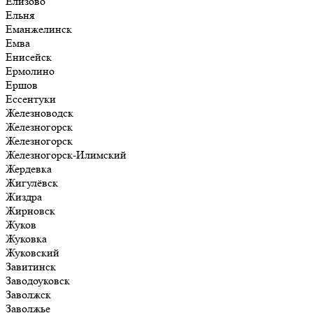
Елизово
Ельня
Еманжелинск
Емва
Енисейск
Ермолино
Ершов
Ессентуки
Железноводск
Железногорск
Железногорск
Железногорск-Илимский
Жердевка
Жигулёвск
Жиздра
Жирновск
Жуков
Жуковка
Жуковский
Завитинск
Заводоуковск
Заволжск
Заволжье