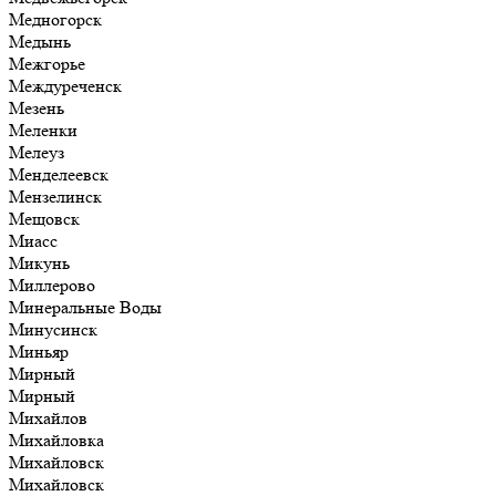
Медногорск
Медынь
Межгорье
Междуреченск
Мезень
Меленки
Мелеуз
Менделеевск
Мензелинск
Мещовск
Миасс
Микунь
Миллерово
Минеральные Воды
Минусинск
Миньяр
Мирный
Мирный
Михайлов
Михайловка
Михайловск
Михайловск