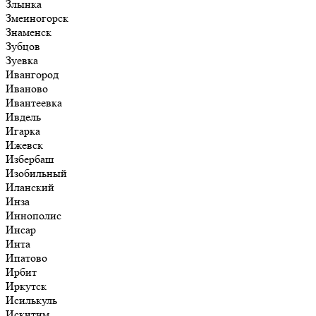
Злынка
Змеиногорск
Знаменск
Зубцов
Зуевка
Ивангород
Иваново
Ивантеевка
Ивдель
Игарка
Ижевск
Избербаш
Изобильный
Иланский
Инза
Иннополис
Инсар
Инта
Ипатово
Ирбит
Иркутск
Исилькуль
Искитим