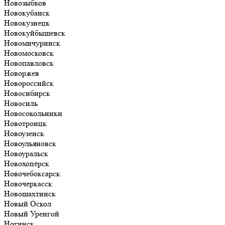
Новозыбков
Новокубанск
Новокузнецк
Новокуйбышевск
Новомичуринск
Новомосковск
Новопавловск
Новоржев
Новороссийск
Новосибирск
Новосиль
Новосокольники
Новотроицк
Новоузенск
Новоульяновск
Новоуральск
Новохопёрск
Новочебоксарск
Новочеркасск
Новошахтинск
Новый Оскол
Новый Уренгой
Ногинск