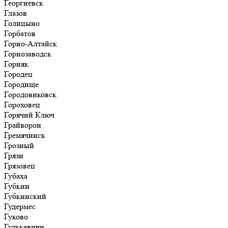
Георгиевск
Глазов
Голицыно
Горбатов
Горно-Алтайск
Горнозаводск
Горняк
Городец
Городище
Городовиковск
Гороховец
Горячий Ключ
Грайворон
Гремячинск
Грозный
Грязи
Грязовец
Губаха
Губкин
Губкинский
Гудермес
Гуково
Гулькевичи