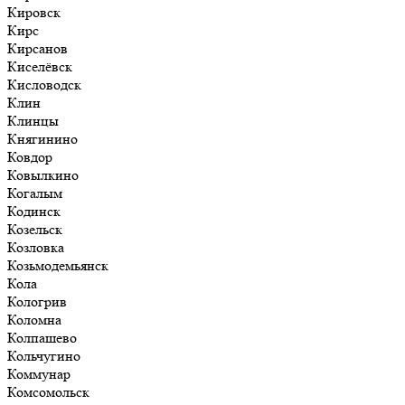
Кировск
Кирс
Кирсанов
Киселёвск
Кисловодск
Клин
Клинцы
Княгинино
Ковдор
Ковылкино
Когалым
Кодинск
Козельск
Козловка
Козьмодемьянск
Кола
Кологрив
Коломна
Колпашево
Кольчугино
Коммунар
Комсомольск