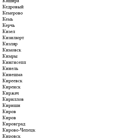
Кашира
Кедровый
Кемерово
Кемь
Керчь
Кизел
Кизилюрт
Кизляр
Кимовск
Кимры
Кингисепп
Кинель
Кинешма
Киреевск
Киренск
Киржач
Кириллов
Кириши
Киров
Киров
Кировград
Кирово-Чепецк
Кировск